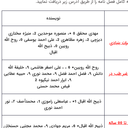
 کامل فصل نامه را از طریق آدرس زیر دریافت نمایید.
نویسنده
مهدی محقق 0 *، منصوره موحدین 2، منیژه مختاری
دیزچی 2، زهره مظاهری 2، علی احمد یوسفی 0، روح الله
رات بنیادی
رویین 0، ذبیح الله
اقبال
روح الله رویین* 6 ، ، علی اصغر هاشمی ۹، خلیفة الله
 غیر طب در
دانش ۹، فضل احمد فضل ۹، محمد نوری ۹، حبیبه عطایی
۹، ابرار احمد نیکپوه 2
فیض محمد حسنی
ذبیح الله اقبال 1* ، عباسعلی راموزی 1، محمدآصف ۲، نور
احمد نوری
تعیین صدکهای 0BMI ، 2WHR و عادات غذایی متعلمین 01 تا 00 ساله
ذبیح الله اقبال* 6، مریم جوادی ۹، محمد مجتبی حسنخان